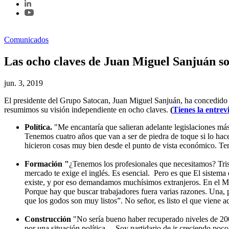
Comunicados
Las ocho claves de Juan Miguel Sanjuán so
jun. 3, 2019
El presidente del Grupo Satocan, Juan Miguel Sanjuán, ha concedido una
resumimos su visión independiente en ocho claves.
(
Tienes la entrev
Política.
"Me encantaría que salieran adelante legislaciones má
Tenemos cuatro años que van a ser de piedra de toque si lo hac
hicieron cosas muy bien desde el punto de vista económico. T
Formación "
¿Tenemos los profesionales que necesitamos? Trist
mercado te exige el inglés. Es esencial. Pero es que
El sistema
existe, y por eso demandamos muchísimos extranjeros. En el Me
Porque hay que buscar trabajadores fuera varias razones. Una, 
que los godos son muy listos”. No señor, es listo el que viene 
Construcción
"No sería bueno haber recuperado niveles de 200
por una situación política… Soy partidario de ir creciendo poco