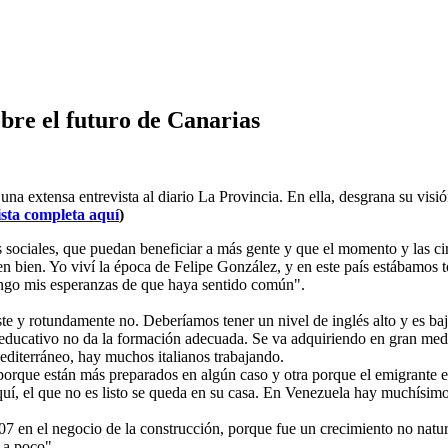
bre el futuro de Canarias
 extensa entrevista al diario La Provincia. En ella, desgrana su visión
ista completa aquí
)
s sociales, que puedan beneficiar a más gente y que el momento y las c
en bien. Yo viví la época de Felipe González, y en este país estábamos 
engo mis esperanzas de que haya sentido común".
e y rotundamente no. Deberíamos tener un nivel de inglés alto y es baj
 educativo no da la formación adecuada. Se va adquiriendo en gran medi
diterráneo, hay muchos italianos trabajando.
porque están más preparados en algún caso y otra porque el emigrante es
aquí, el que no es listo se queda en su casa. En Venezuela hay muchísi
7 en el negocio de la construcción, porque fue un crecimiento no natur
 a poco".